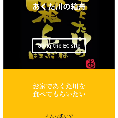
あくた川の箱舟
Go to the EC site
お家であくた川を
食べてもらいたい
そんな想いで